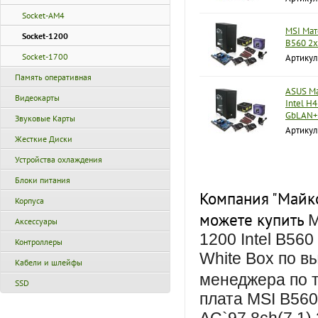
Socket-AM4
MSI Мат
Socket-1200
B560 2x
Socket-1700
Артикул
Память оперативная
ASUS Ма
Видеокарты
Intel H
GbLAN
Звуковые Карты
Артику
Жесткие Диски
Устройства охлаждения
Блоки питания
Компания "Майко
Корпуса
можете купить
M
Аксессуары
1200 Intel B5
Контроллеры
White Box по в
Кабели и шлейфы
менеджера по 
SSD
плата MSI B56