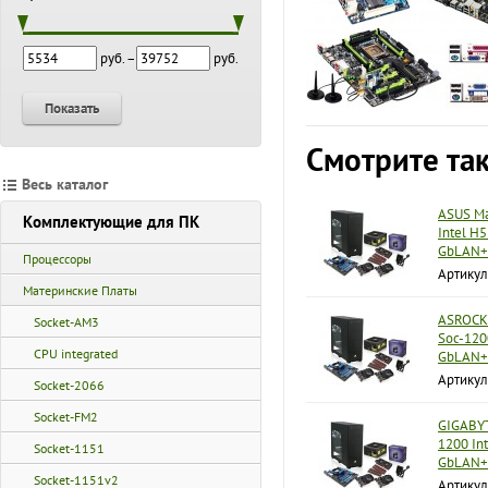
руб. –
руб.
Показать
Смотрите та
Весь каталог
ASUS Ма
Комплектующие для ПК
Intel H
GbLAN
Процессоры
Артикул
Материнские Платы
ASROCK 
Socket-AM3
Soc-120
CPU integrated
GbLAN+
Артикул
Socket-2066
Socket-FM2
GIGABYT
1200 In
Socket-1151
GbLAN
Socket-1151v2
Артикул