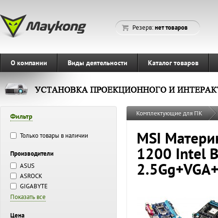
Резерв:
нет товаров
О компании
Виды деятельности
Каталог товаров
Комплектующие для ПК
Фильтр
MSI Матери
Только товары в наличии
1200 Intel 
Производители
2.5Gg+VGA+
ASUS
ASROCK
GIGABYTE
Показать все
Цена