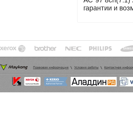
AC`97 8ch(7.1)
гарантии и воз
Правовая информация
\
Условия работы
\
Контактная инфо