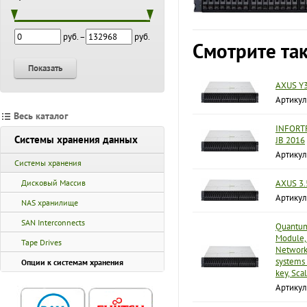
руб. –
руб.
Смотрите та
Показать
AXUS Y3
Артикул
Весь каталог
INFORTR
Системы хранения данных
JB 2016
Артикул
Системы хранения
Дисковый Массив
AXUS 3.5
Артикул
NAS хранилище
SAN Interconnects
Quantum
Module,
Tape Drives
Networki
systems 
Опции к системам хранения
key, Sca
Артику