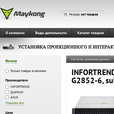
Резерв:
нет товаров
О компании
Виды деятельности
Каталог товаров
Системы хранения данных
Фильтр
INFORTREND 
Только товары в наличии
G2852-6, su
Производители
INFORTREND
Quantum
AXUS
Показать все
Цена