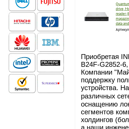
Quantum
drive, M
reader (
magazin
data and
Артикул
Приобретая IN
B24F-G2852-6,
Компании "Май
поддержку пол
устройства. Н
различных сет
оснащению ло
сегментов комп
холдингов (бол
а наши инжене