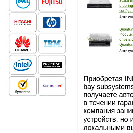
Scalar i
ordering
configur
Артику
Quantum
Module, 
drive is
Quantum
Артику
Приобретая IN
bay subsystems
получаете авт
в течении гар
компания зани
устройств, но 
локальными вы