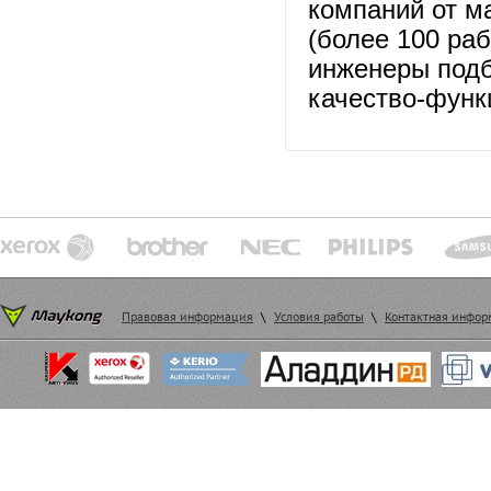
компаний от ма
(более 100 раб
инженеры подб
качество-функ
Правовая информация
\
Условия работы
\
Контактная инфо