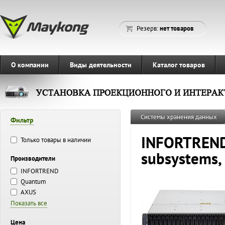
Резерв:
нет товаров
О компании
Виды деятельности
Каталог товаров
Системы хранения данных
Фильтр
INFORTREND 
Только товары в наличии
subsystems,
Производители
INFORTREND
Quantum
AXUS
Показать все
Цена