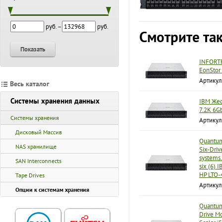
руб. –
руб.
Смотрите та
Показать
INFORTR
EonStor 
Артику
Весь каталог
Системы хранения данных
IBM Жес
7.2K 6G
Системы хранения
Артикул
Дисковый Массив
Quantum
NAS хранилище
Six-Driv
systems.
SAN Interconnects
six (6) 
HP LTO-4
Tape Drives
Артику
Опции к системам хранения
Quantum
Drive Mo