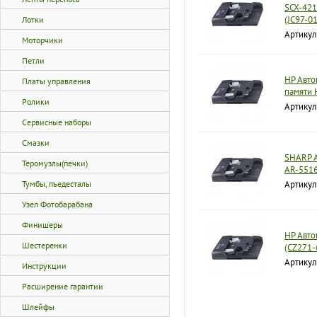
SCX-421
(JC97-0
Лотки
Артикул
Моторчики
Петли
HP Авто
Платы управления
памяти 
Ролики
Артикул
Сервисные наборы
Смазки
SHARP А
Теромузлы(печки)
AR-551
Тумбы, пъедесталы
Артикул
Узел Фотобарабана
Финишеры
HP Авто
Шестеренки
(CZ271-
Артикул
Инструкции
Расширение гарантии
Шлейфы