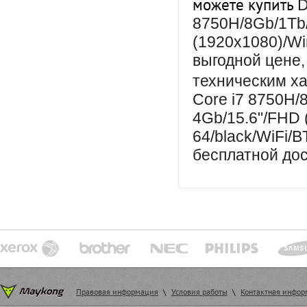
можете купить
D
8750H/8Gb/1Tb
(1920x1080)/Wi
выгодной цене,
техническим х
Core i7 8750H/
4Gb/15.6"/FHD 
64/black/WiFi/B
бесплатной дос
Правовая информация
\
Условия работы
\
Контактная инфо