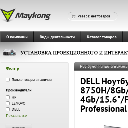
Резерв:
нет товаров
О компании
Виды деятельности
Каталог товаров
Ноутбуки, планшеты и аксесс
Фильтр
DELL Ноутбу
Только товары в наличии
8750H/8Gb/
Производители
4Gb/15.6"/
HP
LENOVO
Professiona
DELL
Показать все