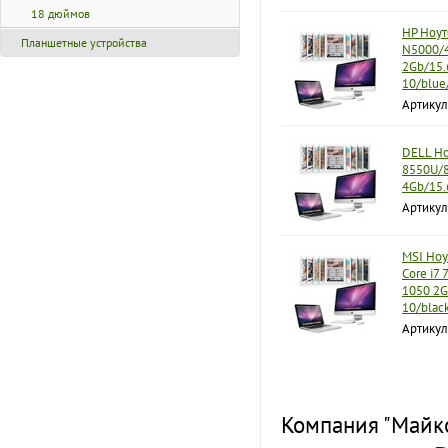
18 дюймов
HP Ноут
Планшетные устройства
N5000/
2Gb/15.
10/blue
Артикул
DELL Ноу
8550U/
4Gb/15.
Артикул
MSI Ноу
Core i7
1050 2G
10/blac
Артикул
Компания "Майко