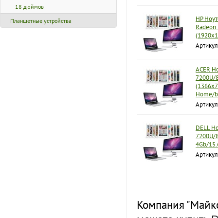
18 дюймов
HP Ноут
Планшетные устройства
Radeon
(1920x1
Артикул
ACER Но
7200U/8
(1366x7
Home/b
Артикул
DELL Ноу
7200U/
4Gb/15.
Артикул
Компания "Майко