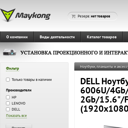
Резерв:
нет товаров
О компании
Виды деятельности
Каталог товаров
Ноутбуки, планшеты и аксесс
Фильтр
DELL Ноутбу
Только товары в наличии
6006U/4Gb
Производители
2Gb/15.6"/
HP
LENOVO
(1920x1080
DELL
Показать все