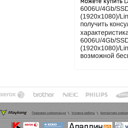
можете купить
D
6006U/4Gb/SS
(1920x1080)/Lin
получить конс
характеристи
6006U/4Gb/SS
(1920x1080)/Lin
возможной бесп
Правовая информация
\
Условия работы
\
Контактная инфо