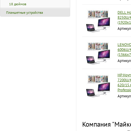
18 дюймов
DELL Ноу
Планшетные устройства
8250U/
(1920x1
Артикул
LENOVO 
6006U/4
(1366x7
Артику
HP Ноут
7200U/4
620/15.
Professi
Артику
Компания "Майко