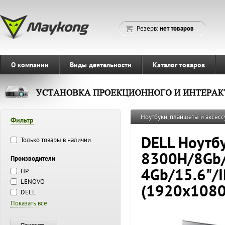
Резерв:
нет товаров
О компании
Виды деятельности
Каталог товаров
Ноутбуки, планшеты и аксесс
Фильтр
DELL Ноутбу
Только товары в наличии
8300H/8Gb/
Производители
4Gb/15.6"/
HP
LENOVO
(1920x1080
DELL
Показать все