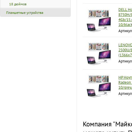
18 дюймов
DELL Но
Планшетные устройства
8750H/8
4Gb/15.
10/blac
Артикул
LENOVO 
2500U/
(1366x7
Артику
HP Ноут
Radeon 
10/grey
Артику
Компания "Майко