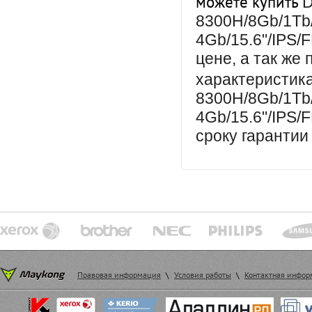
можете купить
D
8300H/8Gb/1Tb
4Gb/15.6"/IPS/
цене, а так же
характеристи
8300H/8Gb/1Tb
4Gb/15.6"/IPS/
сроку гарантии
Правовая информация
\
Условия работы
\
Контактная инфо